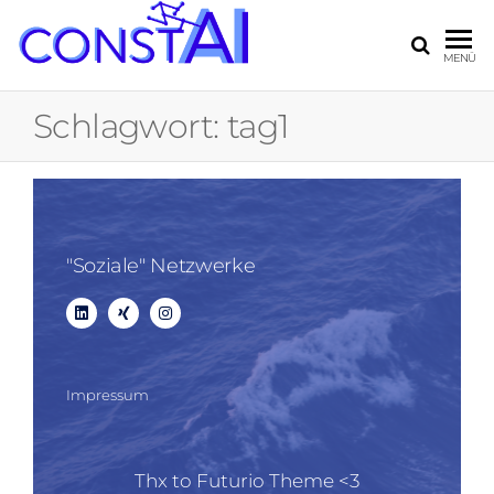
CONSTAI
KI-Ideen
MENÜ
für die
Industrie
Schlagwort:
tag1
"Soziale" Netzwerke
Impressum
Thx to Futurio Theme <3